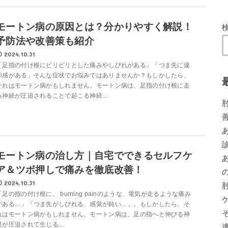
モートン病の原因とは？分かりやすく解説！
予防法や改善策も紹介
2024.10.31
「足指の付け根にビリビリとした痛みやしびれがある」「つま先に違
和感がある」そんな症状でお悩みではありませんか？もしかしたら、
それはモートン病かもしれません。モートン病は、足指の付け根に走
る神経が圧迫されることで起こる神経...
モートン病の治し方｜自宅でできるセルフケ
ア＆ツボ押しで痛みを徹底改善！
2024.10.31
「足の指の付け根に、 burning painのような、電気が走るような痛み
がある…」「つま先がしびれる、感覚が鈍い…」。もしかしたら、そ
れはモートン病かもしれません。モートン病は、足の指へと伸びる神
経が圧迫されて生じる...