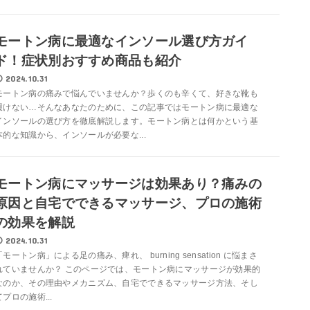
モートン病に最適なインソール選び方ガイ
ド！症状別おすすめ商品も紹介
2024.10.31
モートン病の痛みで悩んでいませんか？歩くのも辛くて、好きな靴も
履けない…そんなあなたのために、この記事ではモートン病に最適な
インソールの選び方を徹底解説します。モートン病とは何かという基
本的な知識から、インソールが必要な...
モートン病にマッサージは効果あり？痛みの
原因と自宅でできるマッサージ、プロの施術
の効果を解説
2024.10.31
「モートン病」による足の痛み、痺れ、 burning sensation に悩まさ
れていませんか？ このページでは、モートン病にマッサージが効果的
なのか、その理由やメカニズム、自宅でできるマッサージ方法、そし
てプロの施術...