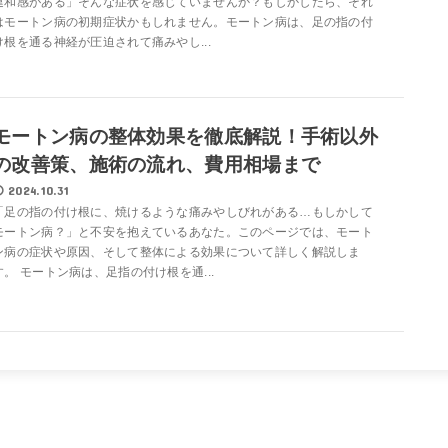
違和感がある」そんな症状を感じていませんか？もしかしたら、それ
はモートン病の初期症状かもしれません。モートン病は、足の指の付
け根を通る神経が圧迫されて痛みやし...
モートン病の整体効果を徹底解説！手術以外
の改善策、施術の流れ、費用相場まで
2024.10.31
「足の指の付け根に、焼けるような痛みやしびれがある…もしかして
モートン病？」と不安を抱えているあなた。このページでは、モート
ン病の症状や原因、そして整体による効果について詳しく解説しま
す。 モートン病は、足指の付け根を通...