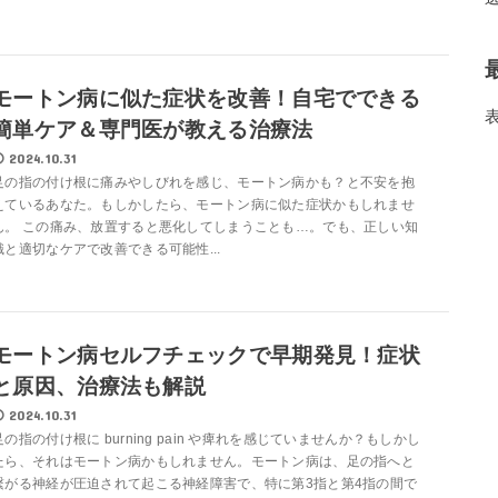
モートン病に似た症状を改善！自宅でできる
簡単ケア＆専門医が教える治療法
2024.10.31
足の指の付け根に痛みやしびれを感じ、モートン病かも？と不安を抱
えているあなた。もしかしたら、モートン病に似た症状かもしれませ
ん。 この痛み、放置すると悪化してしまうことも…。でも、正しい知
識と適切なケアで改善できる可能性...
モートン病セルフチェックで早期発見！症状
と原因、治療法も解説
2024.10.31
足の指の付け根に burning pain や痺れを感じていませんか？もしかし
たら、それはモートン病かもしれません。モートン病は、足の指へと
繋がる神経が圧迫されて起こる神経障害で、特に第3指と第4指の間で