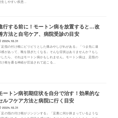
発生しやすい疾患...
進行する前に！モートン病を放置すると…改
善方法と自宅ケア、病院受診の目安
2024.10.31
「足指の付け根にビリビリとした痛みやしびれがある」「つま先に違
和感があって、靴を脱ぎたくなる」そんな症状はありませんか？もし
かしたら、それはモートン病かもしれません。モートン病は、足指の
付け根を通る神経が圧迫されて起こる...
モートン病初期症状を自分で治す！効果的な
セルフケア方法と病院に行く目安
2024.10.31
「足の指の付け根がジンジンする」「足裏に何か挟まっているような