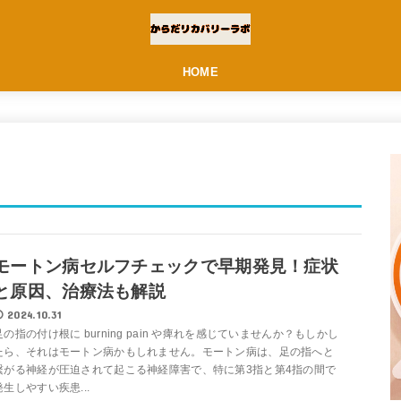
HOME
モートン病セルフチェックで早期発見！症状
と原因、治療法も解説
2024.10.31
足の指の付け根に burning pain や痺れを感じていませんか？もしかし
たら、それはモートン病かもしれません。モートン病は、足の指へと
繋がる神経が圧迫されて起こる神経障害で、特に第3指と第4指の間で
発生しやすい疾患...