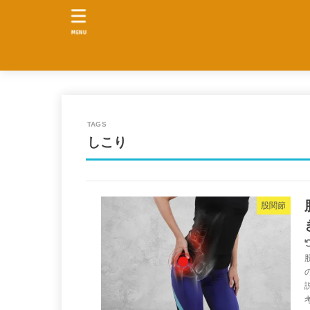
MENU
しこり
股関節