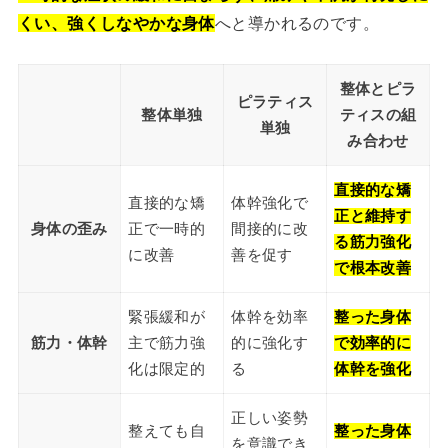
くい、強くしなやかな身体
へと導かれるのです。
整体とピラ
ピラティス
整体単独
ティスの組
単独
み合わせ
直接的な矯
直接的な矯
体幹強化で
正と維持す
身体の歪み
正で一時的
間接的に改
る筋力強化
に改善
善を促す
で根本改善
緊張緩和が
体幹を効率
整った身体
筋力・体幹
主で筋力強
的に強化す
で効率的に
化は限定的
る
体幹を強化
正しい姿勢
整えても自
整った身体
を意識でき