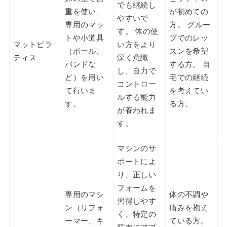
でも継続し
重を使い、
が初めての
やすいで
専用のマッ
方。 グルー
す。 体の使
トや小道具
プでのレッ
マットピラ
い方をより
（ボール、
スンを希望
ティス
深く意識
バンドな
する方。 自
し、自力で
ど）を用い
宅での継続
コントロー
て行いま
を考えてい
ルする能力
す。
る方。
が養われま
す。
マシンのサ
ポートによ
り、正しい
フォームを
専用のマシ
体の不調や
習得しやす
ン（リフォ
痛みを抱え
く、特定の
ーマー、キ
ている方。