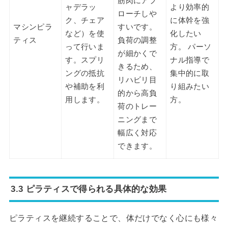
筋肉にアプ
ャデラッ
より効率的
ローチしや
ク、チェア
に体幹を強
マシンピラ
すいです。
など）を使
化したい
ティス
負荷の調整
って行いま
方。 パーソ
が細かくで
す。スプリ
ナル指導で
きるため、
ングの抵抗
集中的に取
リハビリ目
や補助を利
り組みたい
的から高負
用します。
方。
荷のトレー
ニングまで
幅広く対応
できます。
3.3 ピラティスで得られる具体的な効果
ピラティスを継続することで、体だけでなく心にも様々