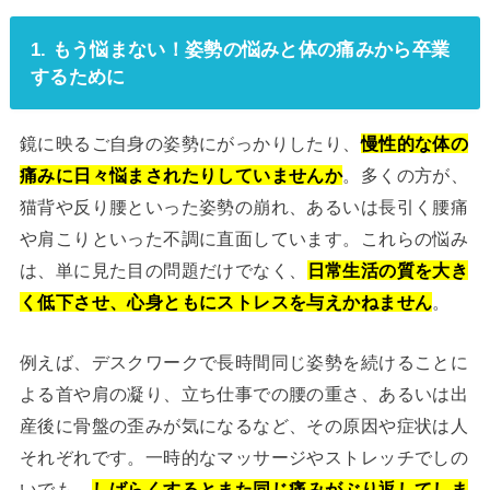
1. もう悩まない！姿勢の悩みと体の痛みから卒業
するために
鏡に映るご自身の姿勢にがっかりしたり、
慢性的な体の
痛みに日々悩まされたりしていませんか
。多くの方が、
猫背や反り腰といった姿勢の崩れ、あるいは長引く腰痛
や肩こりといった不調に直面しています。これらの悩み
は、単に見た目の問題だけでなく、
日常生活の質を大き
く低下させ、心身ともにストレスを与えかねません
。
例えば、デスクワークで長時間同じ姿勢を続けることに
よる首や肩の凝り、立ち仕事での腰の重さ、あるいは出
産後に骨盤の歪みが気になるなど、その原因や症状は人
それぞれです。一時的なマッサージやストレッチでしの
いでも、
しばらくするとまた同じ痛みがぶり返してしま