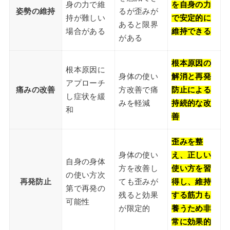
身の力で維
を自身の力
姿勢の維持
るが歪みが
持が難しい
で安定的に
あると限界
場合がある
維持できる
がある
根本原因の
根本原因に
身体の使い
解消と再発
アプローチ
痛みの改善
方改善で痛
防止による
し症状を緩
みを軽減
持続的な改
和
善
歪みを整
身体の使い
え、正しい
自身の身体
方を改善し
使い方を習
の使い方次
再発防止
ても歪みが
得し、維持
第で再発の
残ると効果
する筋力も
可能性
が限定的
養うため非
常に効果的