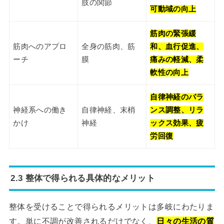
肢の関節
可動域の向上
筋肉の緊張緩
筋肉へのアプロ
全身の筋肉、筋
和、血行促進、
ーチ
膜
痛みの軽減、柔
軟性の向上
自律神経のバラ
神経系への働き
自律神経、末梢
ンス調整、リラ
かけ
神経
ックス効果、疲
労回復
2.3 整体で得られる具体的なメリット
整体を受けることで得られるメリットは多岐にわたりま
す。単に不調が改善されるだけでなく、
日々の生活の質