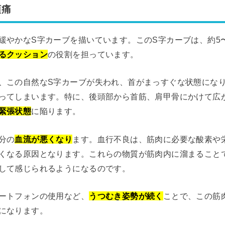
頭痛
緩やかなS字カーブを描いています。このS字カーブは、約5〜
るクッション
の役割を担っています。
、この自然なS字カーブが失われ、首がまっすぐな状態にな
ってしまいます。特に、後頭部から首筋、肩甲骨にかけて広
緊張状態
に陥ります。
分の
血流が悪くなり
ます。血行不良は、筋肉に必要な酸素や
くなる原因となります。これらの物質が筋肉内に溜まること
して感じられるようになるのです。
ートフォンの使用など、
うつむき姿勢が続く
ことで、この筋
になります。