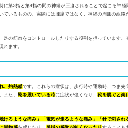
特に第3指と第4指の間の神経が圧迫されることで起こる神経
いているものの、実際には腫瘍ではなく、神経の周囲の組織
、足の筋肉をコントロールしたりする役割を担っています。
現れます。
れ、灼熱感
です。これらの症状は、歩行時や運動時、つま先
。また、
靴を履いている時
に症状が強くなり、
靴を脱ぐと楽
焼けるような痛み」「電気が走るような痛み」「針で刺され
に異物感
を感じたり、
足指の感覚が鈍くなったり
することも