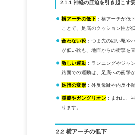
2.1.1 神経の圧迫を引き起こす
横アーチの低下
：横アーチが低
ことで、足底のクッション性が
合わない靴
：つま先の細い靴や
が低い靴も、地面からの衝撃を
激しい運動
：ランニングやジャ
路面での運動は、足底への衝撃
足指の変形
：外反母趾や内反小
腫瘍やガングリオン
：まれに、
ります。
2.2 横アーチの低下