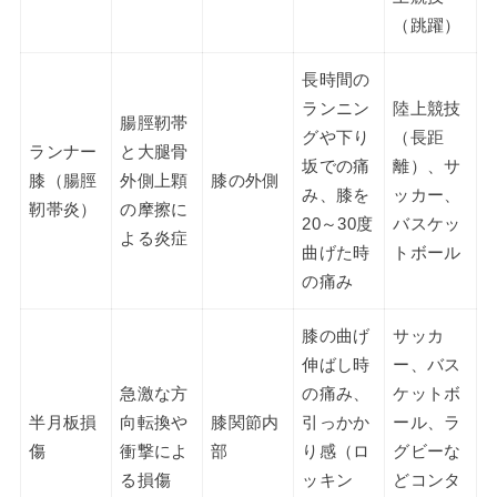
（跳躍）
長時間の
ランニン
陸上競技
腸脛靭帯
グや下り
（長距
ランナー
と大腿骨
坂での痛
離）、サ
膝（腸脛
外側上顆
膝の外側
み、膝を
ッカー、
靭帯炎）
の摩擦に
20～30度
バスケッ
よる炎症
曲げた時
トボール
の痛み
膝の曲げ
サッカ
伸ばし時
ー、バス
急激な方
の痛み、
ケットボ
半月板損
向転換や
膝関節内
引っかか
ール、ラ
傷
衝撃によ
部
り感（ロ
グビーな
る損傷
ッキン
どコンタ