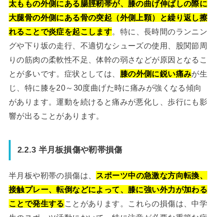
太ももの外側にある腸脛靭帯が、膝の曲げ伸ばしの際に
大腿骨の外側にある骨の突起（外側上顆）と繰り返し擦
れることで炎症を起こします
。特に、長時間のランニン
グや下り坂の走行、不適切なシューズの使用、股関節周
りの筋肉の柔軟性不足、体幹の弱さなどが原因となるこ
とが多いです。症状としては、
膝の外側に鋭い痛み
が生
じ、特に膝を20～30度曲げた時に痛みが強くなる傾向
があります。運動を続けると痛みが悪化し、歩行にも影
響が出ることがあります。
2.2.3 半月板損傷や靭帯損傷
半月板や靭帯の損傷は、
スポーツ中の急激な方向転換、
接触プレー、転倒などによって、膝に強い外力が加わる
ことで発生する
ことがあります。これらの損傷は、中学