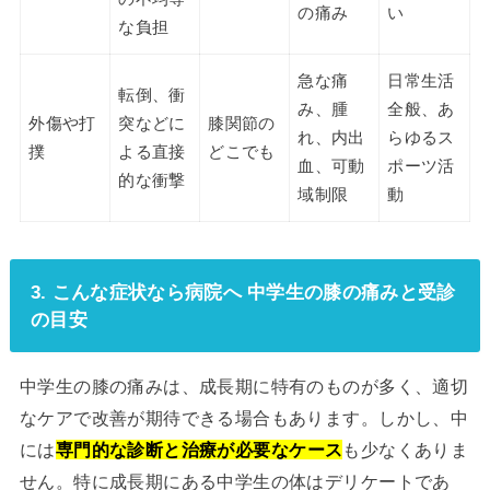
の痛み
い
な負担
急な痛
日常生活
転倒、衝
み、腫
全般、あ
外傷や打
突などに
膝関節の
れ、内出
らゆるス
撲
よる直接
どこでも
血、可動
ポーツ活
的な衝撃
域制限
動
3. こんな症状なら病院へ 中学生の膝の痛みと受診
の目安
中学生の膝の痛みは、成長期に特有のものが多く、適切
なケアで改善が期待できる場合もあります。しかし、中
には
専門的な診断と治療が必要なケース
も少なくありま
せん。特に成長期にある中学生の体はデリケートであ