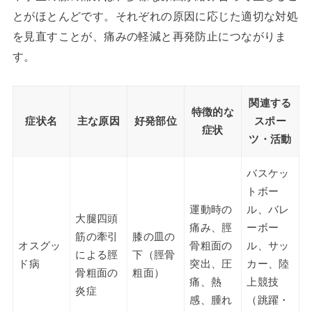
とがほとんどです。それぞれの原因に応じた適切な対処
を見直すことが、痛みの軽減と再発防止につながりま
す。
関連する
特徴的な
症状名
主な原因
好発部位
スポー
症状
ツ・活動
バスケッ
トボー
運動時の
ル、バレ
大腿四頭
痛み、脛
ーボー
筋の牽引
膝の皿の
オスグッ
骨粗面の
ル、サッ
による脛
下（脛骨
ド病
突出、圧
カー、陸
骨粗面の
粗面）
痛、熱
上競技
炎症
感、腫れ
（跳躍・