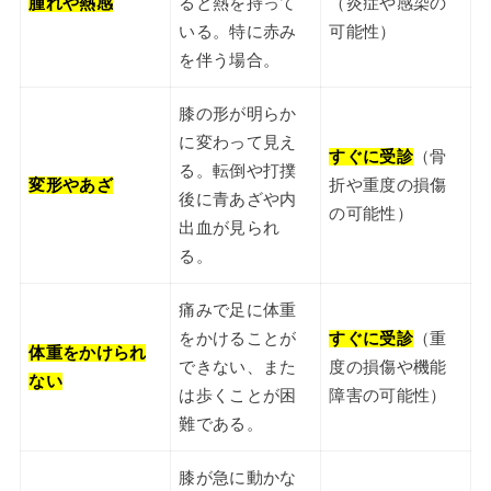
腫れや熱感
ると熱を持って
（炎症や感染の
いる。特に赤み
可能性）
を伴う場合。
膝の形が明らか
に変わって見え
すぐに受診
（骨
る。転倒や打撲
変形やあざ
折や重度の損傷
後に青あざや内
の可能性）
出血が見られ
る。
痛みで足に体重
をかけることが
すぐに受診
（重
体重をかけられ
できない、また
度の損傷や機能
ない
は歩くことが困
障害の可能性）
難である。
膝が急に動かな