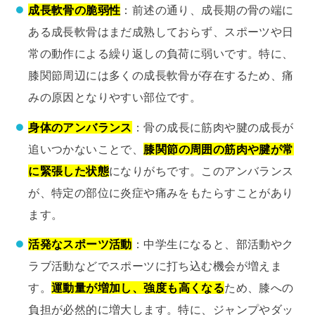
成長軟骨の脆弱性
：前述の通り、成長期の骨の端に
ある成長軟骨はまだ成熟しておらず、スポーツや日
常の動作による繰り返しの負荷に弱いです。特に、
膝関節周辺には多くの成長軟骨が存在するため、痛
みの原因となりやすい部位です。
身体のアンバランス
：骨の成長に筋肉や腱の成長が
追いつかないことで、
膝関節の周囲の筋肉や腱が常
に緊張した状態
になりがちです。このアンバランス
が、特定の部位に炎症や痛みをもたらすことがあり
ます。
活発なスポーツ活動
：中学生になると、部活動やク
ラブ活動などでスポーツに打ち込む機会が増えま
す。
運動量が増加し、強度も高くなる
ため、膝への
負担が必然的に増大します。特に、ジャンプやダッ