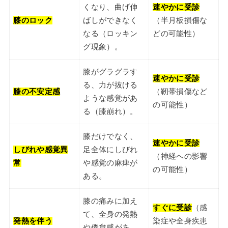
くなり、曲げ伸
速やかに受診
膝のロック
ばしができなく
（半月板損傷な
なる（ロッキン
どの可能性）
グ現象）。
膝がグラグラす
速やかに受診
る、力が抜ける
膝の不安定感
（靭帯損傷など
ような感覚があ
の可能性）
る（膝崩れ）。
膝だけでなく、
速やかに受診
しびれや感覚異
足全体にしびれ
（神経への影響
常
や感覚の麻痺が
の可能性）
ある。
膝の痛みに加え
すぐに受診
（感
て、全身の発熱
発熱を伴う
染症や全身疾患
や倦怠感があ