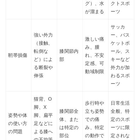
グ）、水
クトスポ
が溜まる
ーツ
サッカ
強い外力
ー、バス
激しい痛
（接触、
ケットボ
み、腫
転倒な
膝関節内
ール、ス
靭帯損傷
れ、不安
ど）によ
部
キーなど
定感、可
る断裂や
外力が加
動域制限
伸張
わるスポ
ーツ
猫背、O
歩行時や
日常生活
脚、X
膝関節全
立ち姿勢
全般、特
姿勢や体
脚、扁平
体、また
での痛
定のスポ
の使い方
足などに
は特定の
み、特定
ーツに限
の問題
よる膝へ
部位
の動作で
定されな
の不均等