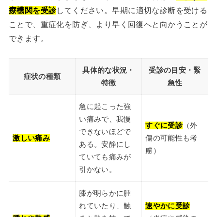
療機関を受診
してください。早期に適切な診断を受ける
ことで、重症化を防ぎ、より早く回復へと向かうことが
できます。
具体的な状況・
受診の目安・緊
症状の種類
特徴
急性
急に起こった強
い痛みで、我慢
すぐに受診
（外
できないほどで
激しい痛み
傷の可能性も考
ある。安静にし
慮）
ていても痛みが
引かない。
膝が明らかに腫
れていたり、触
速やかに受診