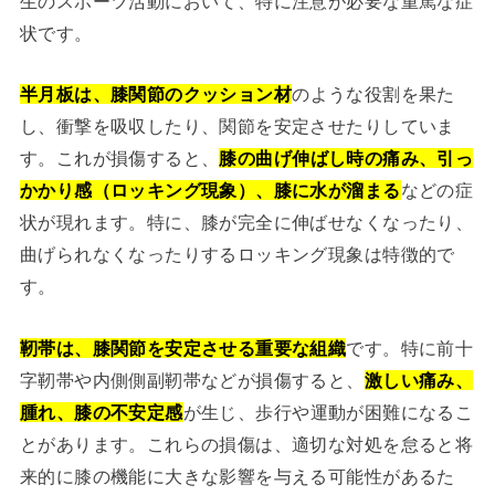
生のスポーツ活動において、特に注意が必要な重篤な症
状です。
半月板は、膝関節のクッション材
のような役割を果た
し、衝撃を吸収したり、関節を安定させたりしていま
す。これが損傷すると、
膝の曲げ伸ばし時の痛み、引っ
かかり感（ロッキング現象）、膝に水が溜まる
などの症
状が現れます。特に、膝が完全に伸ばせなくなったり、
曲げられなくなったりするロッキング現象は特徴的で
す。
靭帯は、膝関節を安定させる重要な組織
です。特に前十
字靭帯や内側側副靭帯などが損傷すると、
激しい痛み、
腫れ、膝の不安定感
が生じ、歩行や運動が困難になるこ
とがあります。これらの損傷は、適切な対処を怠ると将
来的に膝の機能に大きな影響を与える可能性があるた