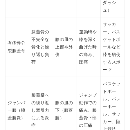
ダッシ
ュ）
サッカ
膝蓋骨の
運動時や
ー、バス
不完全な
膝の皿の
膝を深く
ケットボ
有痛性分
骨化と繰
上部や外
曲げた時
ールなど
裂膝蓋骨
り返し負
側
の痛み、
膝を酷使
荷
圧痛
するスポ
ーツ
バスケッ
トボー
膝蓋腱へ
ジャンプ
ル、バレ
ジャンパ
の繰り返
膝の皿の
動作での
ーボー
ー膝（膝
し牽引力
下（膝蓋
痛み、膝
ル、サッ
蓋腱炎）
による炎
腱）
蓋骨下部
カー、陸
症
の圧痛
上競技