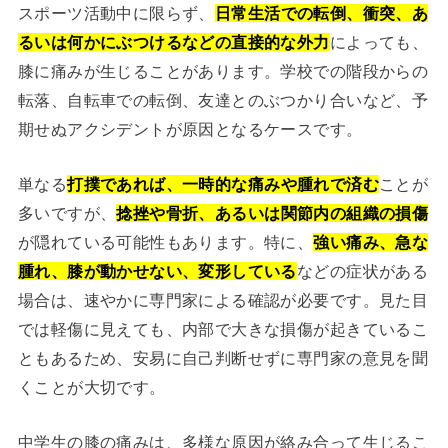
スポーツ活動中に限らず、
日常生活での転倒、衝突、あ
るいは何かにぶつけるなどの直接的な外力
によっても、
膝に痛みが生じることがあります。学校での階段からの
転落、自転車での転倒、友達とのぶつかり合いなど、予
期せぬアクシデントが原因となるケースです。
単なる
打撲であれば、一時的な痛みや腫れで済む
ことが
多いですが、
捻挫や骨折、あるいは関節内の組織の損傷
が隠れている可能性もあります。特に、
強い痛み、急な
腫れ、膝が動かせない、変形している
などの症状がある
場合は、速やかに専門家による確認が必要です。見た目
では軽傷に見えても、内部で大きな損傷が起きているこ
ともあるため、安易に自己判断せずに専門家の意見を聞
くことが大切です。
中学生の膝の痛みは、多様な原因が絡み合って生じるこ