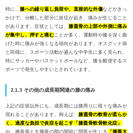
特に、
膝への繰り返し負荷や、直接的な外傷
などがきっ
かけで、分離した部分に炎症が起き、痛みが生じること
があります。症状としては、
膝蓋骨の上部や外側に痛み
が集中し、押すと痛む
ことが多く、運動時や膝を深く曲
げた時に痛みが強くなる傾向があります。オスグッド病
と同様に、スポーツ活動が盛んな中学生に多く見られ、
特にサッカーやバスケットボールなど、膝を酷使するス
ポーツで発生しやすいとされています。
2.1.3 その他の成長期関連の膝の痛み
上記の症状以外にも、成長期には膝周りに様々な痛みが
現れることがあります。例えば、
膝蓋骨の軟骨が柔らか
く、過度な負担で炎症を起こす「膝蓋骨軟骨軟化症」
や、膝蓋骨と大腿骨の間の関節に問題が生じる
「膝蓋大