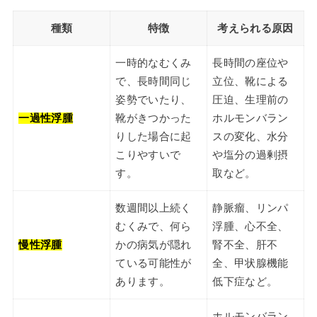
種類
特徴
考えられる原因
一時的なむくみ
長時間の座位や
で、長時間同じ
立位、靴による
姿勢でいたり、
圧迫、生理前の
一過性浮腫
靴がきつかった
ホルモンバラン
りした場合に起
スの変化、水分
こりやすいで
や塩分の過剰摂
す。
取など。
数週間以上続く
静脈瘤、リンパ
むくみで、何ら
浮腫、心不全、
慢性浮腫
かの病気が隠れ
腎不全、肝不
ている可能性が
全、甲状腺機能
あります。
低下症など。
ホルモンバラン