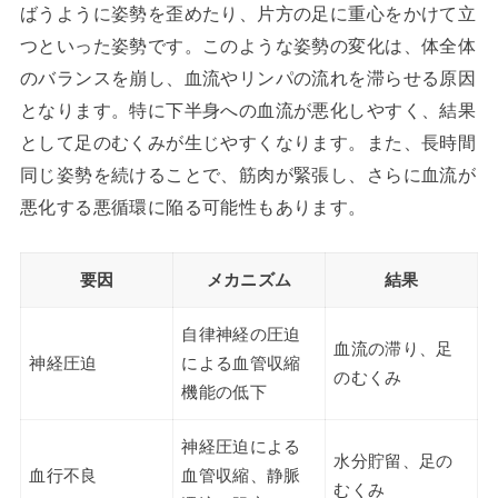
ばうように姿勢を歪めたり、片方の足に重心をかけて立
つといった姿勢です。このような姿勢の変化は、体全体
のバランスを崩し、血流やリンパの流れを滞らせる原因
となります。特に下半身への血流が悪化しやすく、結果
として足のむくみが生じやすくなります。また、長時間
同じ姿勢を続けることで、筋肉が緊張し、さらに血流が
悪化する悪循環に陥る可能性もあります。
要因
メカニズム
結果
自律神経の圧迫
血流の滞り、足
神経圧迫
による血管収縮
のむくみ
機能の低下
神経圧迫による
水分貯留、足の
血行不良
血管収縮、静脈
むくみ