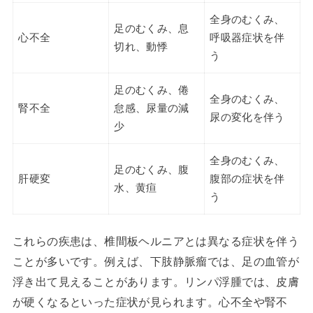
全身のむくみ、
足のむくみ、息
心不全
呼吸器症状を伴
切れ、動悸
う
足のむくみ、倦
全身のむくみ、
腎不全
怠感、尿量の減
尿の変化を伴う
少
全身のむくみ、
足のむくみ、腹
肝硬変
腹部の症状を伴
水、黄疸
う
これらの疾患は、椎間板ヘルニアとは異なる症状を伴う
ことが多いです。例えば、下肢静脈瘤では、足の血管が
浮き出て見えることがあります。リンパ浮腫では、皮膚
が硬くなるといった症状が見られます。心不全や腎不