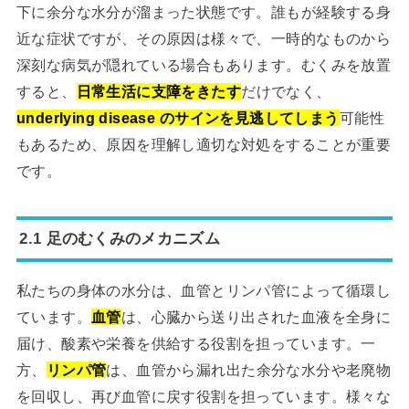
下に余分な水分が溜まった状態です。誰もが経験する身
近な症状ですが、その原因は様々で、一時的なものから
深刻な病気が隠れている場合もあります。むくみを放置
すると、
日常生活に支障をきたす
だけでなく、
underlying disease のサインを見逃してしまう
可能性
もあるため、原因を理解し適切な対処をすることが重要
です。
2.1 足のむくみのメカニズム
私たちの身体の水分は、血管とリンパ管によって循環し
ています。
血管
は、心臓から送り出された血液を全身に
届け、酸素や栄養を供給する役割を担っています。一
方、
リンパ管
は、血管から漏れ出た余分な水分や老廃物
を回収し、再び血管に戻す役割を担っています。様々な