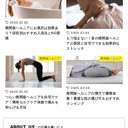
2025.03.05
椎間板ヘルニアにお風呂は効果あ
2025.03.05
り？症状別おすすめ入浴法とNG習
もう悩まない！首の椎間板ヘルニ
慣
アの原因と自宅でできる効果的な
ストレッチ
椎間板ヘルニア
椎間板ヘルニア
2025.02.05
2025.03.04
椎間板ヘルニアの寝方で腰痛改
つらい椎間板ヘルニアを自宅でケ
善！最適な枕の選び方＆おすすめ
ア！簡単セルフケア体操で痛みを
ランキング
和らげる方法
ABOUT US