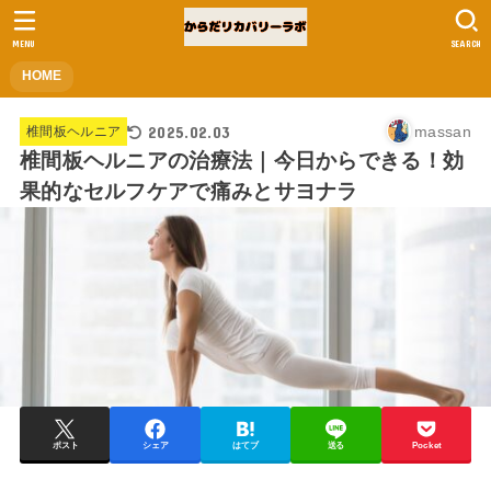
MENU
SEARCH
HOME
2025.02.03
massan
椎間板ヘルニア
椎間板ヘルニアの治療法｜今日からできる！効
果的なセルフケアで痛みとサヨナラ
ポスト
シェア
はてブ
送る
Pocket