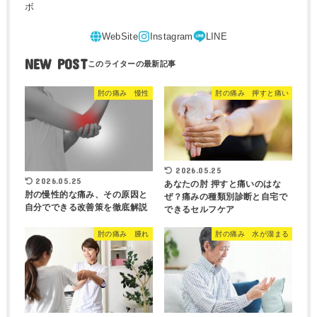
ボ
NEW POST
肘の痛み 慢性
肘の痛み 押すと痛い
2026.05.25
2026.05.25
あなたの肘 押すと痛いのはな
肘の慢性的な痛み、その原因と
ぜ？痛みの種類別診断と自宅で
自分でできる改善策を徹底解説
できるセルフケア
肘の痛み 腫れ
肘の痛み 水が溜まる