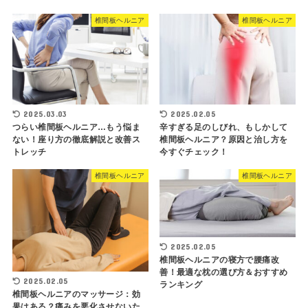
椎間板ヘルニア
椎間板ヘルニア
2025.03.03
2025.02.05
つらい椎間板ヘルニア…もう悩ま
辛すぎる足のしびれ、もしかして
ない！座り方の徹底解説と改善ス
椎間板ヘルニア？原因と治し方を
トレッチ
今すぐチェック！
椎間板ヘルニア
椎間板ヘルニア
2025.02.05
椎間板ヘルニアの寝方で腰痛改
善！最適な枕の選び方＆おすすめ
2025.02.05
ランキング
椎間板ヘルニアのマッサージ：効
果はある？痛みを悪化させないた