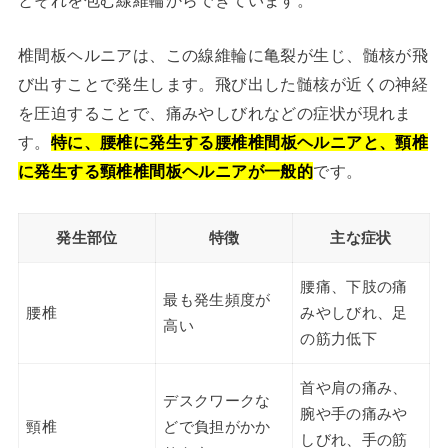
椎間板ヘルニアは、この線維輪に亀裂が生じ、髄核が飛
び出すことで発生します。飛び出した髄核が近くの神経
を圧迫することで、痛みやしびれなどの症状が現れま
す。
特に、腰椎に発生する腰椎椎間板ヘルニアと、頸椎
に発生する頸椎椎間板ヘルニアが一般的
です。
発生部位
特徴
主な症状
腰痛、下肢の痛
最も発生頻度が
腰椎
みやしびれ、足
高い
の筋力低下
首や肩の痛み、
デスクワークな
腕や手の痛みや
頸椎
どで負担がかか
しびれ、手の筋