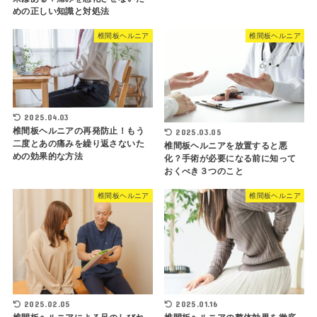
めの正しい知識と対処法
椎間板ヘルニア
椎間板ヘルニア
2025.04.03
椎間板ヘルニアの再発防止！もう
2025.03.05
二度とあの痛みを繰り返さないた
椎間板ヘルニアを放置すると悪
めの効果的な方法
化？手術が必要になる前に知って
おくべき３つのこと
椎間板ヘルニア
椎間板ヘルニア
2025.02.05
2025.01.16