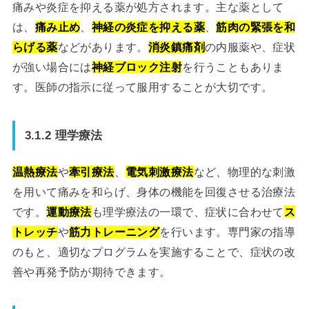
痛みや炎症を抑える薬が処方されます。主な薬として
は、
痛み止め
、
神経の炎症を抑える薬
、
筋肉の緊張を和
らげる薬
などがあります。
消炎鎮痛剤
の内服薬や、症状
が強い場合には
神経ブロック注射
を行うこともありま
す。医師の指示に従って服用することが大切です。
3.1.2 理学療法
温熱療法
や
牽引療法
、
電気刺激療法
など、物理的な刺激
を用いて痛みを和らげ、身体の機能を回復させる治療法
です。
運動療法
も理学療法の一環で、症状に合わせて
ス
トレッチ
や
筋力トレーニング
を行います。専門家の指導
のもと、適切なプログラムを実施することで、症状の改
善や再発予防が期待できます。