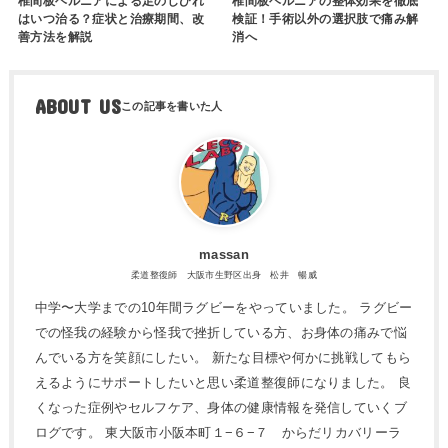
椎間板ヘルニアによる足のしびれ
椎間板ヘルニアの整体効果を徹底
はいつ治る？症状と治療期間、改
検証！手術以外の選択肢で痛み解
善方法を解説
消へ
ABOUT US
massan
柔道整復師 大阪市生野区出身 松井 暢威
中学〜大学までの10年間ラグビーをやっていました。 ラグビー
での怪我の経験から怪我で挫折している方、お身体の痛みで悩
んでいる方を笑顔にしたい。 新たな目標や何かに挑戦してもら
えるようにサポートしたいと思い柔道整復師になりました。 良
くなった症例やセルフケア、身体の健康情報を発信していくブ
ログです。 東大阪市小阪本町１−６−７ からだリカバリーラ