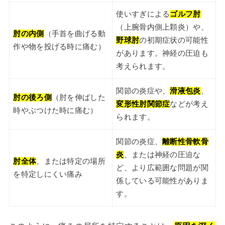
使いすぎによる
ゴルフ肘
（上腕骨内側上顆炎）や、
肘の内側
（手首を曲げる動
野球肘
の初期症状の可能性
作や物を投げる時に痛む）
があります。神経の圧迫も
考えられます。
関節の炎症や、
滑液包炎
、
肘の後ろ側
（肘を伸ばした
変形性肘関節症
などが考え
時やぶつけた時に痛む）
られます。
関節の炎症、
離断性骨軟骨
炎
、または神経の圧迫な
肘全体
、または特定の場所
ど、より広範囲な問題が関
を特定しにくい痛み
係している可能性がありま
す。