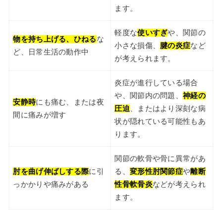
ます。
軽度な
使いすぎ
や、関節の
物を持ち上げる、ひねる
な
小さな損傷、
腱の炎症
など
ど、日常生活の動作中
が考えられます。
炎症が進行している場合
や、関節内の問題、
神経の
安静時
にも痛む、または夜
圧迫
、またはより深刻な病
間に痛みが増す
状が隠れている可能性もあ
ります。
関節の軟骨や骨に異常があ
肘を曲げ伸ばしする際
に引
る、
変形性肘関節症
や
離断
っかかりや痛みがある
性骨軟骨炎
などが考えられ
ます。