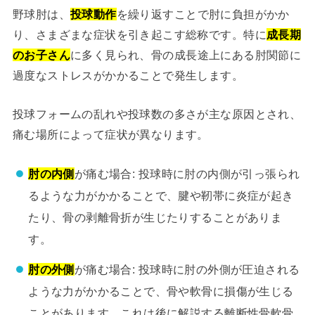
野球肘は、
投球動作
を繰り返すことで肘に負担がかか
り、さまざまな症状を引き起こす総称です。特に
成長期
のお子さん
に多く見られ、骨の成長途上にある肘関節に
過度なストレスがかかることで発生します。
投球フォームの乱れや投球数の多さが主な原因とされ、
痛む場所によって症状が異なります。
肘の内側
が痛む場合: 投球時に肘の内側が引っ張られ
るような力がかかることで、腱や靭帯に炎症が起き
たり、骨の剥離骨折が生じたりすることがありま
す。
肘の外側
が痛む場合: 投球時に肘の外側が圧迫される
ような力がかかることで、骨や軟骨に損傷が生じる
ことがあります。これは後に解説する離断性骨軟骨