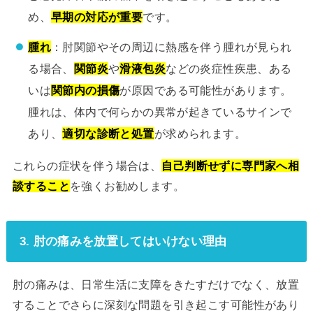
め、
早期の対応が重要
です。
腫れ
：肘関節やその周辺に熱感を伴う腫れが見られ
る場合、
関節炎
や
滑液包炎
などの炎症性疾患、ある
いは
関節内の損傷
が原因である可能性があります。
腫れは、体内で何らかの異常が起きているサインで
あり、
適切な診断と処置
が求められます。
これらの症状を伴う場合は、
自己判断せずに専門家へ相
談すること
を強くお勧めします。
3. 肘の痛みを放置してはいけない理由
肘の痛みは、日常生活に支障をきたすだけでなく、放置
することでさらに深刻な問題を引き起こす可能性があり