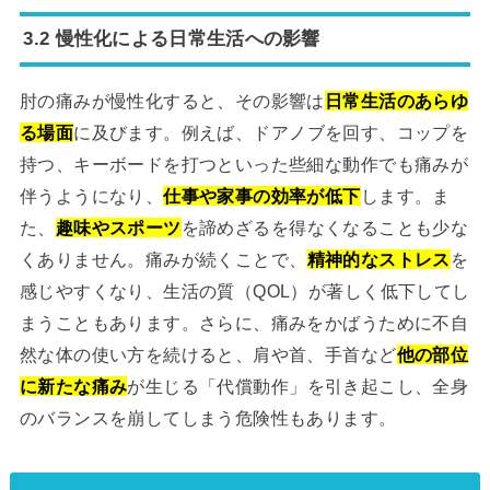
3.2 慢性化による日常生活への影響
肘の痛みが慢性化すると、その影響は
日常生活のあらゆ
る場面
に及びます。例えば、ドアノブを回す、コップを
持つ、キーボードを打つといった些細な動作でも痛みが
伴うようになり、
仕事や家事の効率が低下
します。ま
た、
趣味やスポーツ
を諦めざるを得なくなることも少な
くありません。痛みが続くことで、
精神的なストレス
を
感じやすくなり、生活の質（QOL）が著しく低下してし
まうこともあります。さらに、痛みをかばうために不自
然な体の使い方を続けると、肩や首、手首など
他の部位
に新たな痛み
が生じる「代償動作」を引き起こし、全身
のバランスを崩してしまう危険性もあります。