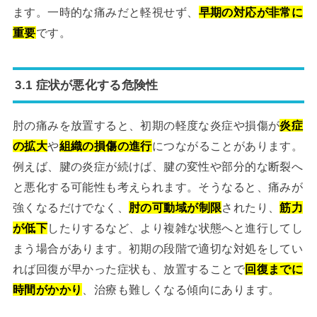
ます。一時的な痛みだと軽視せず、
早期の対応が非常に
重要
です。
3.1 症状が悪化する危険性
肘の痛みを放置すると、初期の軽度な炎症や損傷が
炎症
の拡大
や
組織の損傷の進行
につながることがあります。
例えば、腱の炎症が続けば、腱の変性や部分的な断裂へ
と悪化する可能性も考えられます。そうなると、痛みが
強くなるだけでなく、
肘の可動域が制限
されたり、
筋力
が低下
したりするなど、より複雑な状態へと進行してし
まう場合があります。初期の段階で適切な対処をしてい
れば回復が早かった症状も、放置することで
回復までに
時間がかかり
、治療も難しくなる傾向にあります。