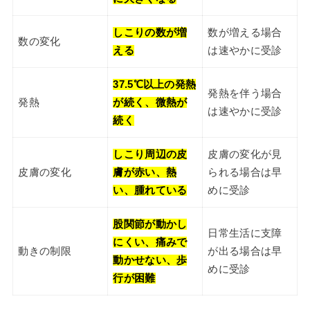
しこりの数が増
数が増える場合
数の変化
える
は速やかに受診
37.5℃以上の発熱
発熱を伴う場合
発熱
が続く、微熱が
は速やかに受診
続く
しこり周辺の皮
皮膚の変化が見
皮膚の変化
膚が赤い、熱
られる場合は早
い、腫れている
めに受診
股関節が動かし
日常生活に支障
にくい、痛みで
動きの制限
が出る場合は早
動かせない、歩
めに受診
行が困難