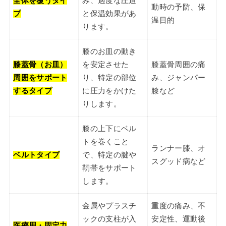
全体を覆うタイ
み、適度な圧迫
動時の予防、保
プ
と保温効果があ
温目的
ります。
膝のお皿の動き
膝蓋骨（お皿）
を安定させた
膝蓋骨周囲の痛
周囲をサポート
り、特定の部位
み、ジャンパー
するタイプ
に圧力をかけた
膝など
りします。
膝の上下にベル
トを巻くこと
ランナー膝、オ
ベルトタイプ
で、特定の腱や
スグッド病など
靭帯をサポート
します。
金属やプラスチ
重度の痛み、不
ックの支柱が入
安定性、運動後
医療用・固定力