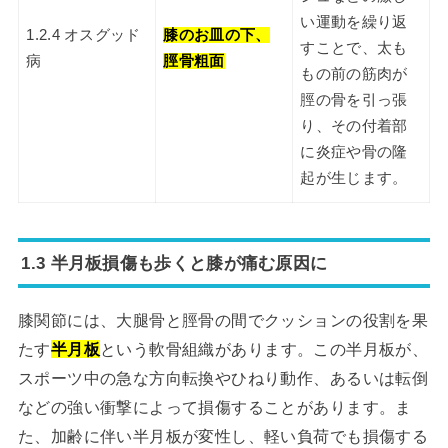
い運動を繰り返
1.2.4 オスグッド
膝のお皿の下、
すことで、太も
病
脛骨粗面
もの前の筋肉が
脛の骨を引っ張
り、その付着部
に炎症や骨の隆
起が生じます。
1.3 半月板損傷も歩くと膝が痛む原因に
膝関節には、大腿骨と脛骨の間でクッションの役割を果
たす
半月板
という軟骨組織があります。この半月板が、
スポーツ中の急な方向転換やひねり動作、あるいは転倒
などの強い衝撃によって損傷することがあります。ま
た、加齢に伴い半月板が変性し、軽い負荷でも損傷する