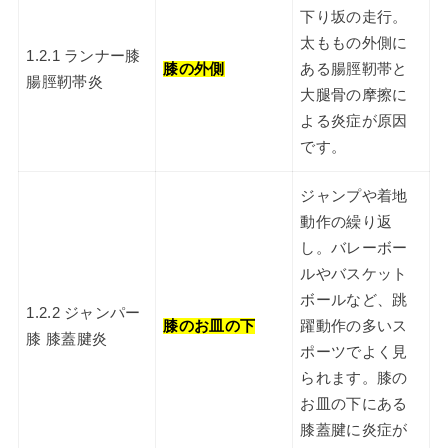
下り坂の走行。
太ももの外側に
1.2.1 ランナー膝
膝の外側
ある腸脛靭帯と
腸脛靭帯炎
大腿骨の摩擦に
よる炎症が原因
です。
ジャンプや着地
動作の繰り返
し。バレーボー
ルやバスケット
ボールなど、跳
1.2.2 ジャンパー
膝のお皿の下
躍動作の多いス
膝 膝蓋腱炎
ポーツでよく見
られます。膝の
お皿の下にある
膝蓋腱に炎症が