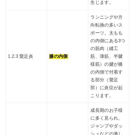
生じます。
ランニングや方
向転換の多いス
ポーツ。太もも
の内側にある3つ
の筋肉（縫工
1.2.3 鵞足炎
膝の内側
筋、薄筋、半腱
様筋）の腱が膝
の内側で付着す
る部分（鵞足
部）に炎症が起
こります。
成長期のお子様
に多く見られ、
ジャンプやダッ
シュなどの激し