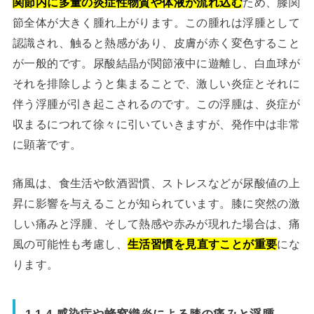
関節内に多量の炎症性物質や体液が流れ込む
ため、膝関
節全体が大きく腫れ上がります。この腫れは浮腫として
認識され、触ると熱感があり、皮膚が赤く変色すること
が一般的です。尿酸結晶が関節液中に遊離し、白血球が
それを排除しようと集まることで、激しい炎症とそれに
伴う浮腫が引き起こされるのです。この浮腫は、炎症が
収まるにつれて徐々に引いていきますが、発作中は非常
に顕著です。
痛風は、食生活や飲酒習慣、ストレスなどが尿酸値の上
昇に影響を与えることが知られています。膝に突然の激
しい痛みと浮腫、そして熱感や赤みが現れた場合は、痛
風の可能性も考慮し、
生活習慣を見直すことが重要
にな
ります。
1.1.4 感染症や蜂窩織炎による膝の痛みと浮腫