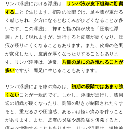
リンパ浮腫における浮腫は、
リンパ液が皮下組織に貯留
する
ことで生じます。初期の段階では、足や膝が重だる
く感じられ、夕方になるとむくみがひどくなることが多
いです。この浮腫は、押すと指の跡が残る「圧痕性浮
腫」として現れますが、進行すると皮膚が硬くなり、圧
痕が残りにくくなることもあります。また、皮膚の色調
が変化したり、皮膚が厚くなったりすることもありま
す。リンパ浮腫は、通常、
片側の足にのみ現れることが
多い
ですが、両足に生じることもあります。
リンパ浮腫による膝の痛みは、
初期の段階ではあまり強
くない
ことが一般的です。しかし、浮腫が進行し、膝周
辺の組織が硬くなったり、関節の動きが制限されたりす
ると、重だるさや圧迫感、あるいは軽い痛みを伴うこと
があります。また、皮膚の炎症や感染症を併発すると、
痛みが増強することもあります。リンパ浮腫は、慢性的