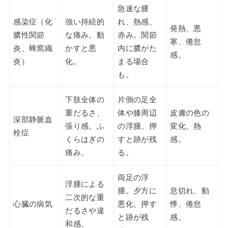
急速な腫
感染症（化
強い持続的
れ、熱感、
発熱、悪
膿性関節
な痛み。動
赤み。関節
寒、倦怠
炎、蜂窩織
かすと悪
内に膿がた
感。
炎）
化。
まる場合
も。
下肢全体の
片側の足全
重だるさ、
体や膝周辺
皮膚の色の
深部静脈血
張り感。ふ
の浮腫。押
変化、熱
栓症
くらはぎの
すと跡が残
感。
痛み。
る。
両足の浮
浮腫による
腫。夕方に
息切れ、動
二次的な重
心臓の病気
悪化。押す
悸、倦怠
だるさや違
と跡が残
感。
和感。