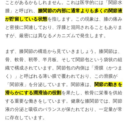
ことがあるかもしれません。これは医学的には「関節水
腫」と呼ばれ、
膝関節の内部に通常よりも多くの関節液
が貯留している状態
を指します。この現象は、膝の痛み
と密接に関連しており、浮腫と混同されることもありま
すが、厳密には異なるメカニズムで発生します。
まず、膝関節の構造から見ていきましょう。膝関節は、
骨、軟骨、靭帯、半月板、そして関節包という袋状の組
織で構成されています。関節包の内側は「滑膜（かつま
く）」と呼ばれる薄い膜で覆われており、この滑膜が
「関節液」を分泌しています。関節液は、
関節の動きを
滑らかにする潤滑油の役割
を果たし、軟骨に栄養を供給
する重要な働きをしています。健康な膝関節では、関節
液の分泌と吸収のバランスが保たれており、一定量が常
に存在しています。