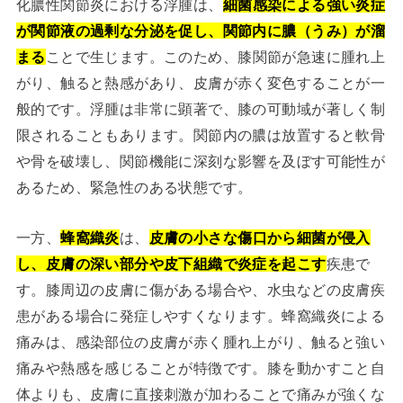
化膿性関節炎における浮腫は、
細菌感染による強い炎症
が関節液の過剰な分泌を促し、関節内に膿（うみ）が溜
まる
ことで生じます。このため、膝関節が急速に腫れ上
がり、触ると熱感があり、皮膚が赤く変色することが一
般的です。浮腫は非常に顕著で、膝の可動域が著しく制
限されることもあります。関節内の膿は放置すると軟骨
や骨を破壊し、関節機能に深刻な影響を及ぼす可能性が
あるため、緊急性のある状態です。
一方、
蜂窩織炎
は、
皮膚の小さな傷口から細菌が侵入
し、皮膚の深い部分や皮下組織で炎症を起こす
疾患で
す。膝周辺の皮膚に傷がある場合や、水虫などの皮膚疾
患がある場合に発症しやすくなります。蜂窩織炎による
痛みは、感染部位の皮膚が赤く腫れ上がり、触ると強い
痛みや熱感を感じることが特徴です。膝を動かすこと自
体よりも、皮膚に直接刺激が加わることで痛みが強くな