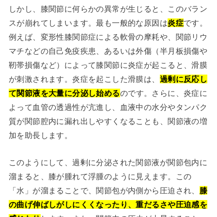
しかし、膝関節に何らかの異常が生じると、このバラン
スが崩れてしまいます。最も一般的な原因は
炎症
です。
例えば、変形性膝関節症による軟骨の摩耗や、関節リウ
マチなどの自己免疫疾患、あるいは外傷（半月板損傷や
靭帯損傷など）によって膝関節に炎症が起こると、滑膜
が刺激されます。炎症を起こした滑膜は、
過剰に反応し
て関節液を大量に分泌し始める
のです。さらに、炎症に
よって血管の透過性が亢進し、血液中の水分やタンパク
質が関節腔内に漏れ出しやすくなることも、関節液の増
加を助長します。
このようにして、過剰に分泌された関節液が関節包内に
溜まると、膝が腫れて浮腫のように見えます。この
「水」が溜まることで、関節包が内側から圧迫され、
膝
の曲げ伸ばしがしにくくなったり、重だるさや圧迫感を