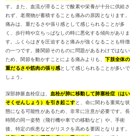
す。また、血流が滞ることで酸素や栄養が十分に供給さ
れず、老廃物が蓄積することも痛みの原因となります。
痛みは、重だるさや張り感として感じられることが多
く、歩行時や立ちっぱなしの時に悪化する傾向がありま
す。ふくらはぎを圧迫すると痛みが強くなることも特徴
の一つです。膝関節そのものに問題があるわけではない
ため、関節を動かすことによる痛みよりも、
下肢全体の
重だるさや筋肉の張り感
として感じられることが多いで
しょう。
深部静脈血栓症は、
血栓が肺に移動して肺塞栓症（はい
そくせんしょう）を引き起こす
と、命に関わる重篤な状
態になる可能性があるため、非常に注意が必要です。長
時間の同一姿勢（飛行機や車での移動など）や、手術
後、特定の疾患などがリスクを高める要因となります。