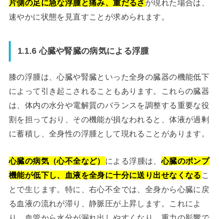
片側の足に急な浮腫と痛み、重だるさ
が現れた場合は、
速やかに状態を見直すことが求められます。
1.1.6 心臓や腎臓の病気による浮腫
膝の浮腫は、心臓や腎臓といった全身の臓器の機能低下
によって引き起こされることもあります。これらの臓器
は、体内の水分や電解質のバランスを調整する重要な役
割を担っており、その機能が損なわれると、体液が過剰
に蓄積し、全身性の浮腫として現れることがあります。
心臓の病気（心不全など）
による浮腫は、
心臓のポンプ
機能が低下し、血液を全身に十分に送り出せなくなる
こ
とで生じます。特に、右心不全では、全身から心臓に戻
る血液の流れが滞り、静脈圧が上昇します。これによ
り、血管から水分が漏れ出しやすくなり、重力の影響で