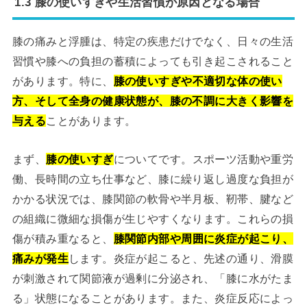
1.3 膝の使いすぎや生活習慣が原因となる場合
膝の痛みと浮腫は、特定の疾患だけでなく、日々の生活
習慣や膝への負担の蓄積によっても引き起こされること
があります。特に、
膝の使いすぎや不適切な体の使い
方、そして全身の健康状態が、膝の不調に大きく影響を
与える
ことがあります。
まず、
膝の使いすぎ
についてです。スポーツ活動や重労
働、長時間の立ち仕事など、膝に繰り返し過度な負担が
かかる状況では、膝関節の軟骨や半月板、靭帯、腱など
の組織に微細な損傷が生じやすくなります。これらの損
傷が積み重なると、
膝関節内部や周囲に炎症が起こり、
痛みが発生
します。炎症が起こると、先述の通り、滑膜
が刺激されて関節液が過剰に分泌され、「膝に水がたま
る」状態になることがあります。また、炎症反応によっ