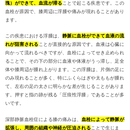
塊）ができて、血流が滞る
ことで起こる疾患です。この
血栓が原因で、膝周辺に浮腫や痛みが現れることがあり
ます。
この疾患における浮腫は、
静脈に血栓ができて血液の流
れが阻害される
ことが直接的な原因です。血液は心臓に
向かって流れるべきですが、血栓によってせき止められ
ることで、その下の部分に血液や体液がうっ滞し、足全
体や膝周辺が腫れ上がります。この浮腫は、片側の足に
のみ現れることが多く、特にふくらはぎや太ももが腫れ
て、左右の足の太さに明らかな差が生じることがありま
す。押すと指の跡が残る「圧痕性浮腫」であることが多
いです。
深部静脈血栓症による膝の痛みは、
血栓によって静脈が
拡張し、周囲の組織や神経が圧迫される
ことで生じま