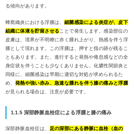
る傾向があります。
蜂窩織炎における浮腫は、
細菌感染による炎症が、皮下
組織に体液を貯留させる
ことで発生します。感染部位の
皮膚は、境界が不明瞭に赤く腫れ上がり、熱感を伴う浮
腫として現れます。この浮腫は、押すと指の跡が残るこ
ともあります。また、進行すると発熱や倦怠感などの全
身症状を伴うことも少なくありません。化膿性関節炎と
同様に、細菌感染は早期に適切な対処が求められるた
め、
発熱や強い赤み、急速な腫れを伴う膝の痛みと浮腫
が見られる場合は、注意が必要です。
1.1.5 深部静脈血栓症による浮腫と膝の痛み
深部静脈血栓症は、
足の深部にある静脈に血栓（血の