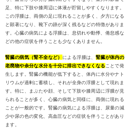
足、特に下肢や膝周辺に体液が貯留しやすくなります。
この浮腫は、両側の足に現れることが多く、夕方になる
と顕著になり、靴下の跡が深く残るなどの特徴がありま
す。心臓の病気による浮腫は、息切れや動悸、倦怠感な
どの他の症状を伴うことも少なくありません。
腎臓の病気（腎不全など）
による浮腫は、
腎臓が体内の
老廃物や余分な水分を十分に排出できなくなる
ことで発
生します。腎臓の機能が低下すると、体内に水分やナト
リウムが過剰に蓄積し、それが全身の浮腫として現れま
す。特に、まぶたや顔、そして下肢や膝周辺に浮腫が見
られることが多く、心臓の病気と同様に、両側に現れる
ことが一般的です。腎臓の病気による浮腫は、尿量の減
少や尿の色の変化、高血圧などの症状を伴うことがあり
ます。