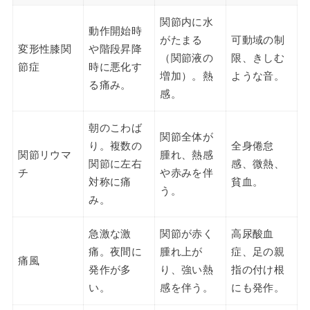
関節内に水
動作開始時
がたまる
可動域の制
変形性膝関
や階段昇降
（関節液の
限、きしむ
節症
時に悪化す
増加）。熱
ような音。
る痛み。
感。
朝のこわば
関節全体が
り。複数の
全身倦怠
関節リウマ
腫れ、熱感
関節に左右
感、微熱、
チ
や赤みを伴
対称に痛
貧血。
う。
み。
急激な激
関節が赤く
高尿酸血
痛。夜間に
腫れ上が
症、足の親
痛風
発作が多
り、強い熱
指の付け根
い。
感を伴う。
にも発作。