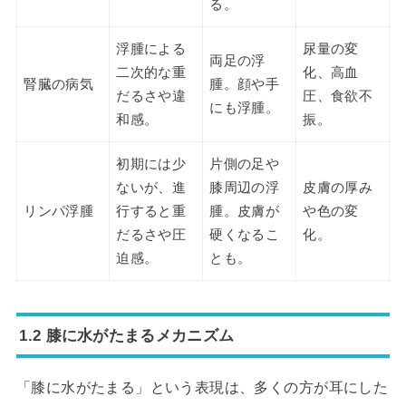
る。
浮腫による
尿量の変
両足の浮
二次的な重
化、高血
腎臓の病気
腫。顔や手
だるさや違
圧、食欲不
にも浮腫。
和感。
振。
初期には少
片側の足や
ないが、進
膝周辺の浮
皮膚の厚み
リンパ浮腫
行すると重
腫。皮膚が
や色の変
だるさや圧
硬くなるこ
化。
迫感。
とも。
1.2 膝に水がたまるメカニズム
「膝に水がたまる」という表現は、多くの方が耳にした