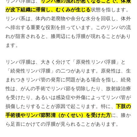
リンパ浮腫は、
リンパ液の流れが悪くなることで、体液
が皮下組織に滞留し、むくみが生じる
状態を指します。
リンパ系は、体内の老廃物や余分な水分を回収し、体外
へ排出する重要な役割を担っています。このリンパの流
れが阻害されると、膝周辺にも浮腫が現れることがあり
ます。
リンパ浮腫は、大きく分けて「原発性リンパ浮腫」と
「続発性リンパ浮腫」の二つがあります。原発性は、生
まれつきリンパ管の発育に問題がある場合を指し、続発
性は、がんの手術でリンパ節を切除したり、放射線治療
を受けたり、あるいは感染症や外傷によってリンパ管が
損傷したりすることが原因で起こります。特に、
下肢の
手術後やリンパ節郭清（かくせい）を受けた方
に、膝か
ら足首にかけての浮腫が見られることがあります。