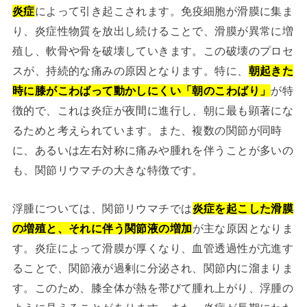
炎症
によって引き起こされます。免疫細胞が滑膜に集ま
り、炎症性物質を放出し続けることで、滑膜が異常に増
殖し、軟骨や骨を破壊していきます。この破壊のプロセ
スが、持続的な痛みの原因となります。特に、
朝起きた
時に膝がこわばって動かしにくい「朝のこわばり」
が特
徴的で、これは炎症が夜間に進行し、朝に最も顕著にな
るためと考えられています。また、複数の関節が同時
に、あるいは左右対称に痛みや腫れを伴うことが多いの
も、関節リウマチの大きな特徴です。
浮腫については、関節リウマチでは
炎症を起こした滑膜
の増殖と、それに伴う関節液の増加
が主な原因となりま
す。炎症によって滑膜が厚くなり、血管透過性が亢進す
ることで、関節液が過剰に分泌され、関節内に溜まりま
す。このため、膝全体が熱を帯びて腫れ上がり、浮腫の