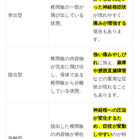
椎間板の一部が
った神経根症状
突出型
飛び出している
が現れやすく、
状態。
痛みが増強する
場合もありま
す。
強い痛みやしび
椎間板の内容物
れ
に加え、
麻痺
が完全に飛び出
や膀胱直腸障害
脱出型
し、母体である
などの重篤な症
椎間板から分離
状が現れること
している状態。
もあります。
神経根への圧迫
が変化するた
脱出した椎間板
め、症状が変動
の内容物が脊柱
しやすい
のが特
遊離型