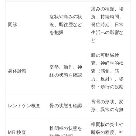
痛みの種類、場
症状や痛みの状
所、持続時間、
問診
況、既往歴など
発症時期、日常
を把握
生活への影響な
ど
腰の可動域検
査、神経学的検
姿勢、動作、神
身体診察
査（感覚、筋
経の状態を確認
力、反射）、姿
勢・歩行の観察
背骨の形状、変
レントゲン検査
骨の状態を確認
形、異常の有無
椎間板の突出や
椎間板の状態を
MRI検査
断裂の程度、神